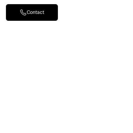
Contact
Origine
Qualité supérieure
Caractéristiques
Conditionnement
Conservation